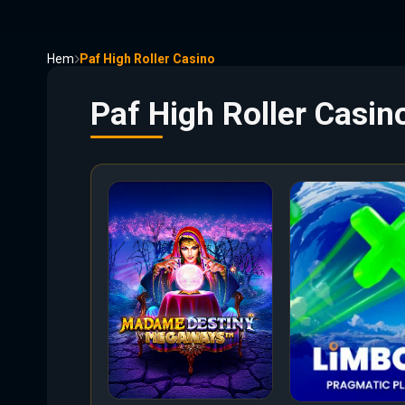
Hem
Paf High Roller Casino
Paf High Roller Casin