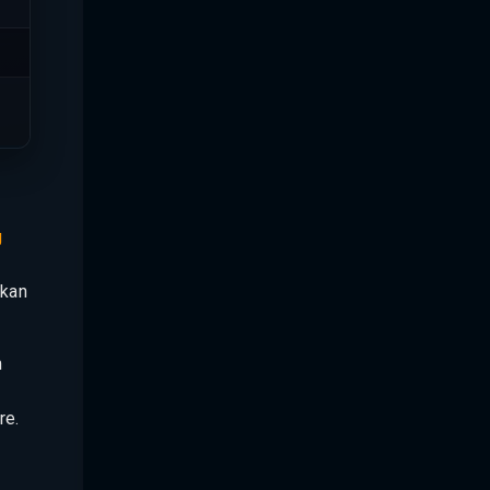
g
 kan
m
re.