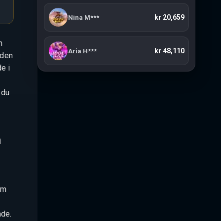
kr 8,512
Ava S***
m
kr 20,659
Nina M***
lden
e i
 du
h
om
ade.