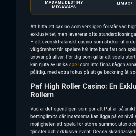
MADAME DESTINY
LIMBO+
MEGAWAYS
Att hitta ett casino som verkligen förstår vad hi
exklusivitet, men levererar ofta standardlösninga
– ett svenskt-alanskt casino som sticker ut orden
välgörenhet får spelare här inte bara fart och sp
ansvar på allvar. För dig som gillar att spela sto
kan njuta av unika
spel
som inte finns någon anna
pålitlig, med extra fokus på att ge backning åt sp
Paf High Roller Casino: En Exk
Rollern
Vad är det egentligen som gör att Paf är så unikt 
bettinglimits där insatserna kan ligga på en nivå s
möjligheten att spela för större summor, utan oc
tjänster och exklusiva event. Dessa skräddarsydd